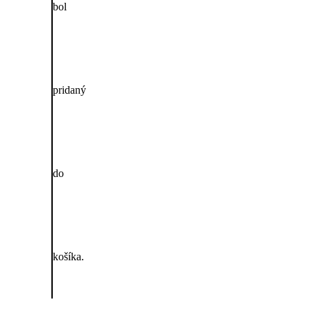
bol
dícií
 Vysoké Tatry
pridaný
do
košíka.