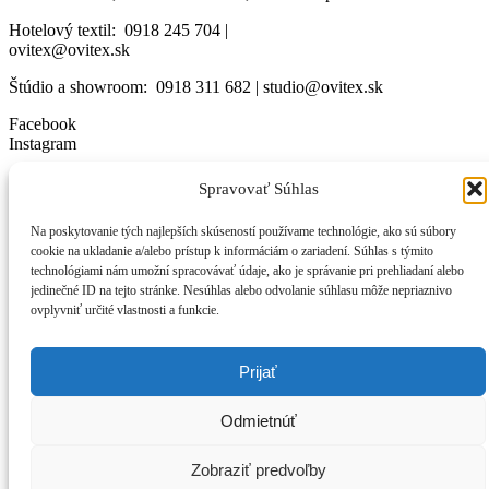
Hotelový textil: 0918 245 704 |
ovitex@ovitex.sk
Štúdio a showroom: 0918 311 682 | studio@ovitex.sk
Facebook
Instagram
OTVÁRACIE HODINY
Spravovať Súhlas
OTVORENÉ:
Na poskytovanie tých najlepších skúseností používame technológie, ako sú súbory
Po-Pia: od 7:30 – 16:00
cookie na ukladanie a/alebo prístup k informáciám o zariadení. Súhlas s týmito
technológiami nám umožní spracovávať údaje, ako je správanie pri prehliadaní alebo
Je potrebné si vždy telefonicky dohodnúť osobné stretnutie.
jedinečné ID na tejto stránke. Nesúhlas alebo odvolanie súhlasu môže nepriaznivo
INFORMÁCIE
ovplyvniť určité vlastnosti a funkcie.
Cookies
Prijať
Ochrana osobných údajov
Odmietnúť
Obchodné podmienky
Zobraziť predvoľby