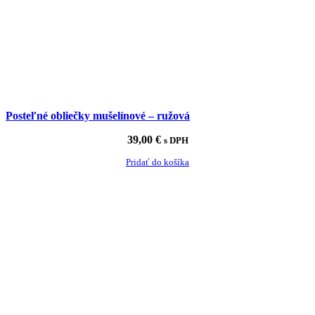
Posteľné obliečky mušelínové – ružová
39,00
€
s DPH
Pridať do košíka