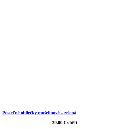
Posteľné obliečky mušelínové – zelená
39,00
€
s DPH