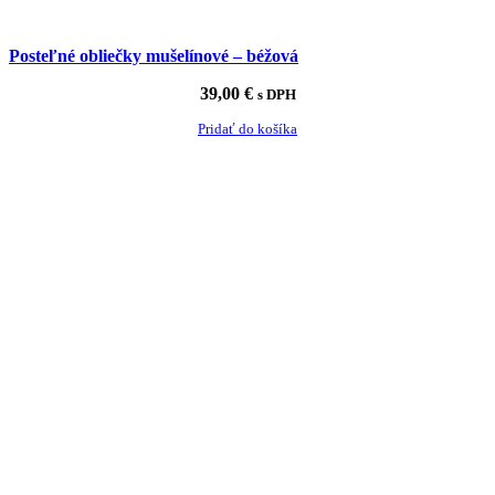
Posteľné obliečky mušelínové – béžová
39,00
€
s DPH
Pridať do košíka