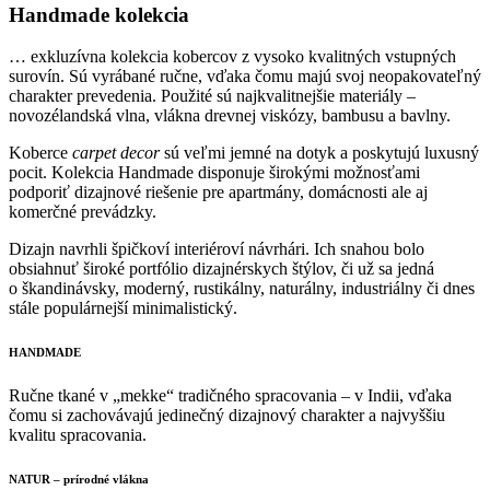
Handmade kolekcia
… exkluzívna kolekcia kobercov z vysoko kvalitných vstupných
surovín. Sú vyrábané ručne, vďaka čomu majú svoj neopakovateľný
charakter prevedenia. Použité sú najkvalitnejšie materiály –
novozélandská vlna, vlákna drevnej viskózy, bambusu a bavlny.
Koberce
carpet decor
sú veľmi jemné na dotyk a poskytujú luxusný
pocit. Kolekcia Handmade disponuje širokými možnosťami
podporiť dizajnové riešenie pre apartmány, domácnosti ale aj
komerčné prevádzky.
Dizajn navrhli špičkoví interiéroví návrhári. Ich snahou bolo
obsiahnuť široké portfólio dizajnérskych štýlov, či už sa jedná
o škandinávsky, moderný, rustikálny, naturálny, industriálny či dnes
stále populárnejší minimalistický.
HANDMADE
Ručne tkané v „mekke“ tradičného spracovania – v Indii, vďaka
čomu si zachovávajú jedinečný dizajnový charakter a najvyššiu
kvalitu spracovania.
NATUR – prírodné vlákna