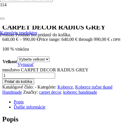
Domov
/
Koberce
/
Koberce ručne tkané Handmade
/ CARPET
DECOR RADIUS GREY
CARPET DECOR RADIUS GREY
Kategórie produktov
Produkt
Produkt
bol pridaný do košíka.
640,00
€
–
990,00
€
Price range: 640,00 € through 990,00 €
s DPH
100 % viskóza
Velkost
Vymazať
množstvo CARPET DECOR RADIUS GREY
Pridať do košíka
Katalógové číslo:
-
Kategórie:
Koberce
,
Koberce ručne tkané
Handmade
Značky:
carpet decor
,
koberec handmade
Popis
Ďalšie informácie
Popis