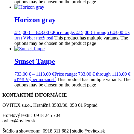
options may be chosen on the product page
Horizon gray
415,00
€
–
643,00
€
Price range: 415,00 € through 643,00 €
s
Výber možností
This product has multiple variants. The
DPH
options may be chosen on the product page
Sunset Taupe
733,00
€
–
1113,00
€
Price range: 733,00 € through 1113,00 €
Výber možností
This product has multiple variants. The
s DPH
options may be chosen on the product page
KONTAKTNÉ INFORMÁCIE
OVITEX s.r.o., Hraničná 3583/30, 058 01 Poprad
Hotelový textil: 0918 245 704 |
ovitex@ovitex.sk
Štúdio a showroom: 0918 311 682 | studio@ovitex.sk