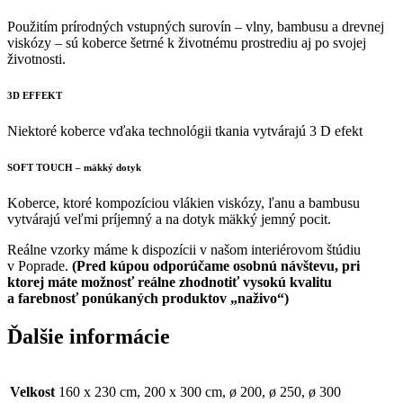
Použitím prírodných vstupných surovín – vlny, bambusu a drevnej
viskózy – sú koberce šetrné k životnému prostrediu aj po svojej
životnosti.
3D EFFEKT
Niektoré koberce vďaka technológii tkania vytvárajú 3 D efekt
SOFT TOUCH – mäkký dotyk
Koberce, ktoré kompozíciou vlákien viskózy, ľanu a bambusu
vytvárajú veľmi príjemný a na dotyk mäkký jemný pocit.
Reálne vzorky máme k dispozícii v našom interiérovom štúdiu
v Poprade.
(Pred kúpou odporúčame osobnú návštevu, pri
ktorej máte možnosť reálne zhodnotiť vysokú kvalitu
a farebnosť ponúkaných produktov „naživo“)
Ďalšie informácie
Velkost
160 x 230 cm, 200 x 300 cm, ø 200, ø 250, ø 300