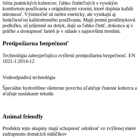
Séria praktických kobercov, ľahko čistiteľných s vysokým
komfortom používania s originálnymi vzormi, ktoré doplnia každú
miestnosť. Výnimočné sú nielen esteticky, ale vynikajú aj
funkčnosťou každodenného používania. Majú jemnú protišmykovú
podložku, sú príjemné na dotyk, dajú sa ľahko čistiť, dokonca aj v
práčke a dostupnosť farieb je v súlade s najnovšími trendmi.
Protipožiarna bezpečnosť
Technológia zabezpečujúca zvýšenú protipožiarnu bezpečnosť. EN
1021-1:2014-12
Vodeodpudivá technológia
Špeciálne hydrofóbne ošetrenie povrchu uľahčuje čistenie koberca a
sťažuje nasiakanie tekutín
Animal friendly
Produkty tejto skupiny majú schopnosť odolávať vo zvýšenej miere
zadrapnutiu domácich miláčikov