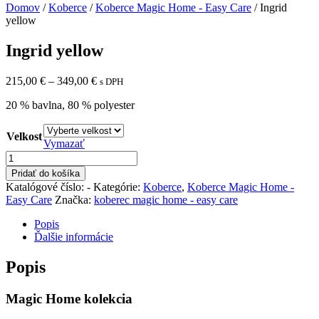
Domov
/
Koberce
/
Koberce Magic Home - Easy Care
/ Ingrid
yellow
Ingrid yellow
Price
215,00
€
–
349,00
€
s DPH
range:
20 % bavlna, 80 % polyester
215,00 €
through
349,00 €
Velkost
Vymazať
množstvo
Ingrid
Pridať do košíka
yellow
Katalógové číslo:
-
Kategórie:
Koberce
,
Koberce Magic Home -
Easy Care
Značka:
koberec magic home - easy care
Popis
Ďalšie informácie
Popis
Magic Home kolekcia