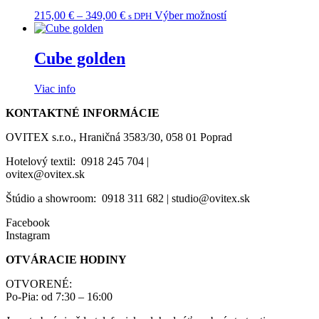
The
the
Price
This
215,00
€
–
349,00
€
Výber možností
s DPH
options
product
range:
product
may
page
215,00 €
has
be
through
multiple
Cube golden
chosen
349,00 €
variants.
on
The
the
Viac info
options
product
may
page
KONTAKTNÉ INFORMÁCIE
be
chosen
OVITEX s.r.o., Hraničná 3583/30, 058 01 Poprad
on
the
Hotelový textil: 0918 245 704 |
product
ovitex@ovitex.sk
page
Štúdio a showroom: 0918 311 682 | studio@ovitex.sk
Facebook
Instagram
OTVÁRACIE HODINY
OTVORENÉ:
Po-Pia: od 7:30 – 16:00