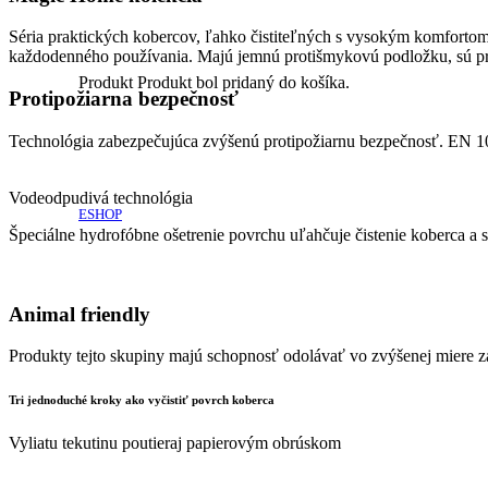
Séria praktických kobercov, ľahko čistiteľných s vysokým komfortom 
každodenného používania. Majú jemnú protišmykovú podložku, sú príje
Produkt
Produkt
bol pridaný do košíka.
Protipožiarna bezpečnosť
Technológia zabezpečujúca zvýšenú protipožiarnu bezpečnosť. EN 
Vodeodpudivá technológia
ESHOP
Špeciálne hydrofóbne ošetrenie povrchu uľahčuje čistenie koberca a s
Animal friendly
Produkty tejto skupiny majú schopnosť odolávať vo zvýšenej miere 
Tri jednoduché kroky ako vyčistiť povrch koberca
Vyliatu tekutinu poutieraj papierovým obrúskom