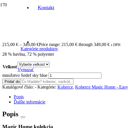
Kontakt
Domov
/
Koberce
/
Koberce Magic Home - Easy Care
/ Sedef sky bl
Sedef sky blue
215,00
€
–
349,00
€
Price range: 215,00 € through 349,00 €
s DPH
Kategórie produktov
28 % bavlna, 72 % polyester
Velkost
Vymazať
množstvo Sedef sky blue
Pridať do košíka
Katalógové číslo:
-
Kategórie:
Koberce
,
Koberce Magic Home - Easy
Popis
Ďalšie informácie
Popis
Magic Home kolekcia