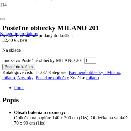
Domov
/
Posteľné obliečky
/
Bavlnené obliečky - Milano
/ Posteľné
obliečky MILANO 201
Posteľné obliečky MILANO 201
Kategórie produktov
Produkt
Produkt
bol pridaný do košíka.
32,40
€
s DPH
Na sklade
množstvo Posteľné obliečky MILANO 201
Pridať do košíka
Katalógové číslo:
11337
Kategórie:
Bavlnené obliečky - Milano
,
milano
,
Novinky
,
Posteľné obliečky
Značka:
milano
Popis
Popis
Obsah balenia a rozmery:
Obliečka na paplón: 140 x 200 cm (1ks), Obliečka na vankúš:
70 x 90 cm (1ks)