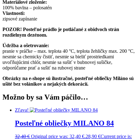
Materiálové zloženie:
100% bavlna – polosatén
Vlastnosti:
zipsové zapínanie
POZOR! Posteľné prádlo je potláčané z obidvoch strán
rozdielnym dezénom.
Údržba a ošetrovanie:
pranie v práčke – max. teplota 40 °C, teplota žehličky max. 200 °C,
nesmie sa chemicky čistiť, nesmie sa bieliť prostriedkami
uvoľňujúcimi chlór, nesmie sa sušiť v bubnovej sušičke,
odporúčame prať a sušiť na rubovej strane
Obrázky na e-shope sú ilustračné, posteľné obliečky Miláno sú
ušité bez volánikov a nejakých dekorácií.
Možno by sa Vám páčilo…
Zľava!
Posteľné obliečky MILANO 84
32,40
€
Original price was: 32,40 €.
28,90
€
Current price is: