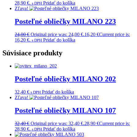
28,90 €.
Pridať do košíka
s DPH
Zľava!
Posteľné obliečky MILANO 223
24,00
€
Original price was: 24,00 €.
16,20
€
Current price is:
16,20 €.
Pridať do košíka
s DPH
Súvisiace produkty
Posteľné obliečky MILANO 202
32,40
€
Pridať do košíka
s DPH
Zľava!
Posteľné obliečky MILANO 107
32,40
€
Original price was: 32,40 €.
28,90
€
Current price is:
28,90 €.
Pridať do košíka
s DPH