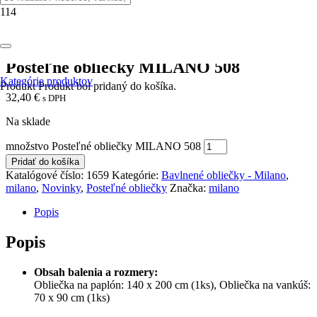
Domov
/
Posteľné obliečky
/
Bavlnené obliečky - Milano
/ Posteľné
obliečky MILANO 508
Posteľné obliečky MILANO 508
Kategórie produktov
Produkt
Produkt
bol pridaný do košíka.
32,40
€
s DPH
Na sklade
množstvo Posteľné obliečky MILANO 508
Pridať do košíka
Katalógové číslo:
1659
Kategórie:
Bavlnené obliečky - Milano
,
milano
,
Novinky
,
Posteľné obliečky
Značka:
milano
Popis
Popis
Obsah balenia a rozmery:
Obliečka na paplón: 140 x 200 cm (1ks), Obliečka na vankúš:
70 x 90 cm (1ks)