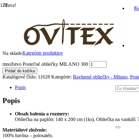
Zľava!
K
Domov
/
Posteľné obliečky
/
Bavlnené obliečky - Milano
/ Posteľné
Posteľné obliečky MILANO 300
32,40
€
Original price was: 32,40 €.
28,90
€
Current price is: 28,90 €.
Kategórie produktov
Na sklade
množstvo Posteľné obliečky MILANO 300
Pridať do košíka
Katalógové číslo:
11628
Kategórie:
Bavlnené obliečky - Milano
,
Post
Popis
Popis
Obsah balenia a rozmery:
Obliečka na paplón: 140 x 200 cm (1ks), Obliečka na vankúš: 
Materiálové zloženie:
100% bavlna – polosatén.