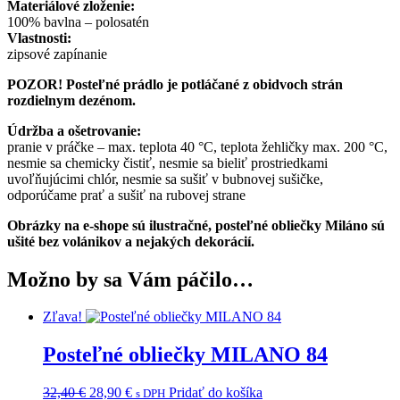
Materiálové zloženie:
100% bavlna – polosatén
Vlastnosti:
zipsové zapínanie
POZOR! Posteľné prádlo je potláčané z obidvoch strán
rozdielnym dezénom.
Údržba a ošetrovanie:
pranie v práčke – max. teplota 40 °C, teplota žehličky max. 200 °C,
nesmie sa chemicky čistiť, nesmie sa bieliť prostriedkami
uvoľňujúcimi chlór, nesmie sa sušiť v bubnovej sušičke,
odporúčame prať a sušiť na rubovej strane
Obrázky na e-shope sú ilustračné, posteľné obliečky Miláno sú
ušité bez volánikov a nejakých dekorácií.
Možno by sa Vám páčilo…
Zľava!
Posteľné obliečky MILANO 84
Original
Current
32,40
€
28,90
€
Pridať do košíka
s DPH