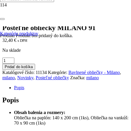
Domov
/
Posteľné obliečky
/
Bavlnené obliečky - Milano
/ Posteľné
obliečky MILANO 91
Posteľné obliečky MILANO 91
Kategórie produktov
Produkt
Produkt
bol pridaný do košíka.
32,40
€
s DPH
Na sklade
množstvo
Posteľné
Pridať do košíka
obliečky
Katalógové číslo:
11134
Kategórie:
Bavlnené obliečky - Milano
,
MILANO
milano
,
Novinky
,
Posteľné obliečky
Značka:
milano
91
Popis
Popis
Obsah balenia a rozmery:
Obliečka na paplón: 140 x 200 cm (1ks), Obliečka na vankúš:
70 x 90 cm (1ks)