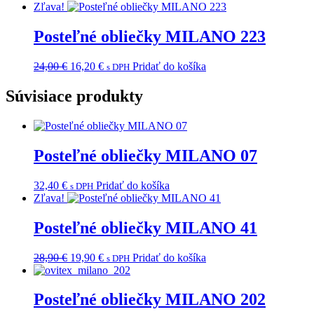
price
price
Zľava!
was:
is:
32,40 €.
28,90 €.
Posteľné obliečky MILANO 223
Original
Current
24,00
€
16,20
€
Pridať do košíka
s DPH
price
price
was:
is:
Súvisiace produkty
24,00 €.
16,20 €.
Posteľné obliečky MILANO 07
32,40
€
Pridať do košíka
s DPH
Zľava!
Posteľné obliečky MILANO 41
Original
Current
28,90
€
19,90
€
Pridať do košíka
s DPH
price
price
was:
is:
28,90 €.
19,90 €.
Posteľné obliečky MILANO 202