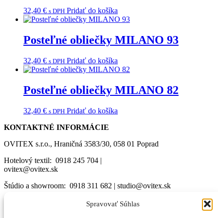
32,40
€
Pridať do košíka
s DPH
Posteľné obliečky MILANO 93
32,40
€
Pridať do košíka
s DPH
Posteľné obliečky MILANO 82
32,40
€
Pridať do košíka
s DPH
KONTAKTNÉ INFORMÁCIE
OVITEX s.r.o., Hraničná 3583/30, 058 01 Poprad
Hotelový textil: 0918 245 704 |
ovitex@ovitex.sk
Štúdio a showroom: 0918 311 682 | studio@ovitex.sk
Facebook
Spravovať Súhlas
Instagram