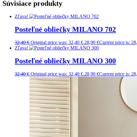
Súvisiace produkty
Zľava!
Posteľné obliečky MILANO 702
32,40
€
Original price was: 32,40 €.
28,90
€
Current price is: 28
Zľava!
Posteľné obliečky MILANO 300
32,40
€
Original price was: 32,40 €.
28,90
€
Current price is: 28