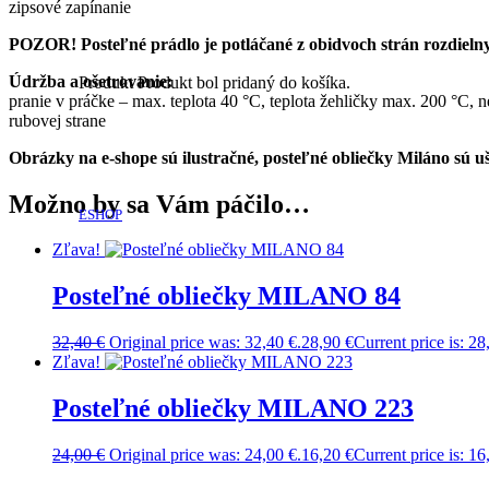
zipsové zapínanie
POZOR! Posteľné prádlo je potláčané z obidvoch strán rozdiel
Údržba a ošetrovanie:
Produkt
Produkt
bol pridaný do košíka.
pranie v práčke – max. teplota 40 °C, teplota žehličky max. 200 °C, n
rubovej strane
Obrázky na e-shope sú ilustračné, posteľné obliečky Miláno sú uš
Možno by sa Vám páčilo…
ESHOP
Zľava!
Posteľné obliečky MILANO 84
32,40
€
Original price was: 32,40 €.
28,90
€
Current price is: 28
Zľava!
Posteľné obliečky MILANO 223
24,00
€
Original price was: 24,00 €.
16,20
€
Current price is: 16