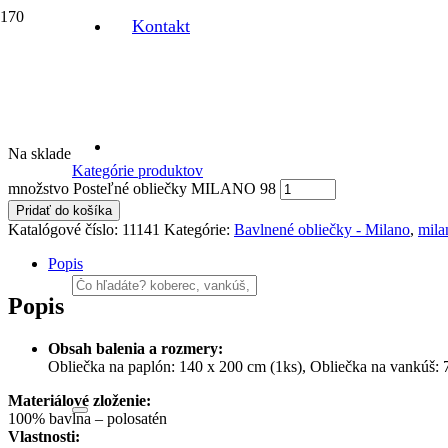
Kontakt
Domov
/
Posteľné obliečky
/
Bavlnené obliečky - Milano
/ Posteľné
Posteľné obliečky MILANO 98
32,40
€
s DPH
Na sklade
Kategórie produktov
množstvo Posteľné obliečky MILANO 98
Pridať do košíka
Katalógové číslo:
11141
Kategórie:
Bavlnené obliečky - Milano
,
mila
Popis
Popis
Obsah balenia a rozmery:
Obliečka na paplón: 140 x 200 cm (1ks), Obliečka na vankúš: 
Materiálové zloženie:
100% bavlna – polosatén
Vlastnosti: