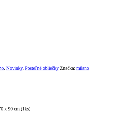
 obliečky MILANO 98
no
,
Novinky
,
Posteľné obliečky
Značka:
milano
70 x 90 cm (1ks)