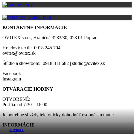
KONTAKTNÉ INFORMÁCIE
OVITEX s.r.o., Hraničná 3583/30, 058 01 Poprad
Hotelový textil: 0918 245 704 |
ovitex@ovitex.sk
Štúdio a showroom: 0918 311 682 | studio@ovitex.sk
Facebook
Instagram
OTVÁRACIE HODINY
OTVORENÉ:
Po-Pia: od 7:30 – 16:00
Je potrebné si vždy telefonicky dohodnúť osobné stretnutie.
INFORMÁCIE
NOVINKY
NOVINKY
NOVINKY