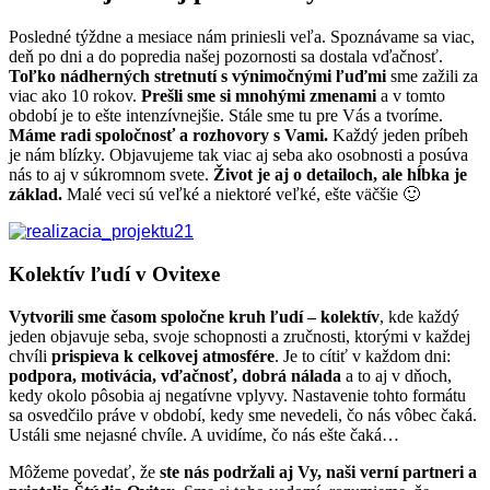
Posledné týždne a mesiace nám priniesli veľa. Spoznávame sa viac,
deň po dni a do popredia našej pozornosti sa dostala vďačnosť.
Toľko nádherných stretnutí s výnimočnými ľuďmi
sme zažili za
viac ako 10 rokov.
Prešli sme si mnohými zmenami
a v tomto
období je to ešte intenzívnejšie. Stále sme tu pre Vás a tvoríme.
Máme radi spoločnosť a rozhovory s Vami.
Každý jeden príbeh
je nám blízky. Objavujeme tak viac aj seba ako osobnosti a posúva
nás to aj v súkromnom svete.
Život je aj o detailoch, ale hĺbka je
základ.
Malé veci sú veľké a niektoré veľké, ešte väčšie 🙂
Kolektív ľudí v Ovitexe
Vytvorili sme časom spoločne kruh ľudí – kolektív
, kde každý
jeden objavuje seba, svoje schopnosti a zručnosti, ktorými v každej
chvíli
prispieva k celkovej atmosfére
. Je to cítiť v každom dni:
podpora, motivácia, vďačnosť, dobrá nálada
a to aj v dňoch,
kedy okolo pôsobia aj negatívne vplyvy. Nastavenie tohto formátu
sa osvedčilo práve v období, kedy sme nevedeli, čo nás vôbec čaká.
Ustáli sme nejasné chvíle. A uvidíme, čo nás ešte čaká…
Môžeme povedať, že
ste nás podržali aj Vy, naši verní partneri a