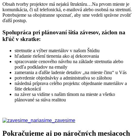
Obsah tvorby projektov má nejakú štruktúru…Na prvom mieste je
komunikácia, či už telefonická, e-mailová alebo osobná na stretnutí.
Potrebujeme sa obojstranne spoznať, aby sme vedeli správne zvoliť
ďalší postup.
Spolupráca pri plánovaní šitia závesov, záclon na
kľúč v skratke:
stretnutie a výber materiálov v našom Štúdiu
hľadanie riešení tienenia ako aj dekorovania
spracovanie cenového návrhu na základe stretnutia alebo
podľa podkladov na emaily
zamerania a ďalšie ladenie detailov „na mieste činu“ u Vás
potvrdenie objednávky a administratíva so zálohou
následná príprava celého projektu: objednanie materiálov a
šitie dekorácií
na záver sa vidíme s našim tímom na mieste a všetko
plánované sa stáva realitou
Pokračujeme aj po náročných mesiacoch