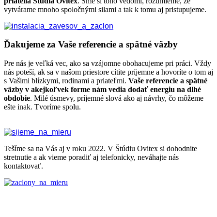
priatelia Štúdia Ovitex
. Sme si toho vedomí, rozumieme, že
vytvárame mnoho spoločnými silami a tak k tomu aj pristupujeme.
Ďakujeme za Vaše referencie a spätné väzby
Pre nás je veľká vec, ako sa vzájomne obohacujeme pri práci. Vždy
nás poteší, ak sa v našom priestore cítite príjemne a hovoríte o tom aj
s Vašimi blízkymi, rodinami a priateľmi.
Vaše referencie a spätné
väzby v akejkoľvek forme nám vedia dodať energiu na dlhé
obdobie
. Milé úsmevy, príjemné slová ako aj návrhy, čo môžeme
ešte inak. Tvoríme spolu.
Tešíme sa na Vás aj v roku 2022. V Štúdiu Ovitex si dohodnite
stretnutie a ak vieme poradiť aj telefonicky, neváhajte nás
kontaktovať.