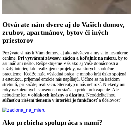
Otvárate nám dvere aj do Vašich domov,
zrubov, apartmánov, bytov či iných
priestorov
Pozývate si nás k Vám domov, aj ako návštevu a my si to nesmierne
ceníme.
Pri vytváraní závesov, záclon a koľajníc na mieru
, by to
asi ináč ani nešlo. Rešpektujeme Vás ako aj Vaše domácnosti a
každý interiér, kde realizujeme projekty, na ktorých spoločne
pracujeme. Keďže naša výsledná práca je mnoho krát úzko spojená
s estetikou, príjemné emócie nás napĺňajú. Učíme sa na každom
stretnutí, pri každej realizácii. Stereotyp u nás nehrozí. Niekedy ani
roky nazbieraných skúseností nestačia a príde prekvapenie. Ale
nebuďme len
v oblakoch krásny a dizajnu
. Neoddeliteľnou
súčasťou riešení tienenia v interiéri je funkčnosť
a účelovosť.
Ako prebieha spolupráca s nami?