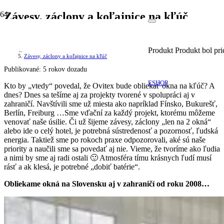
Závesy, záclony a koľajnice na kľúč
Domov
Novinky
Produkt
Produkt
bol pri
Závesy, záclony a koľajnice na kľúč
Publikované:
5 rokov dozadu
ESHOP
Kto by „vtedy“ povedal, že Ovitex bude obliekať okna na kľúč? A
dnes? Dnes sa tešíme aj za projekty tvorené v spolupráci aj v
zahraničí. Navštívili sme už miesta ako napríklad Fínsko, Bukurešť,
Berlín, Freiburg …Sme vďační za každý projekt, ktorému môžeme
venovať naše úsilie. Či už šijeme závesy, záclony „len na 2 okná“
alebo ide o celý hotel, je potrebná sústredenosť a pozornosť, ľudská
energia. Taktiež sme po rokoch praxe odpozorovali, aké sú naše
priority a naučili sme sa povedať aj nie. Vieme, že tvoríme ako ľudia
a nimi by sme aj radi ostali 🙂 Atmosféra tímu krásnych ľudí musí
rásť a ak klesá, je potrebné „dobiť batérie“.
Obliekame okná na Slovensku aj v zahraničí od roku 2008…